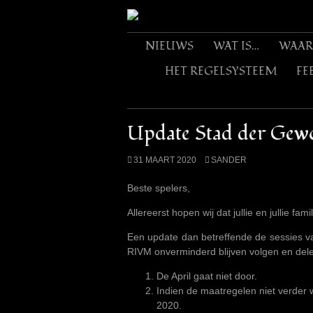
Skip
to
content
NIEUWS
WAT IS…
WAAR
HET REGELSYSTEEM
FE
Update Stad der Gewo
31 MAART 2020
SANDER
Beste spelers,
Allereerst hopen wij dat jullie en jullie f
Een update dan betreffende de sessies van
RIVM onverminderd blijven volgen en de
De April gaat niet door.
Indien de maatregelen niet verder
2020.