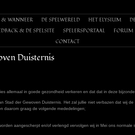
 & WANNEER
DE SPELWERELD
HET ELYSIUM
D
EDBACK & DE SPELSITE
SPELERSPORTAAL
FORUM
CONTACT
ven Duisternis
amilies allemaal in goede gezondheid verkeren en dat dat in deze bijzonde
 Stad der Gewoven Duisternis. Het zal jullie niet verbazen dat wij de r
len daarom graag de volgende mededelingen;
 worden aangescherpt en/of verlengd vervolgen wij in Mei ons normale